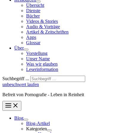
Übersicht
Dienste
Bücher
Videos & Stories
Audio & Vorträge
Artikel & Zeitschriften
Apps
Glossar
Über
Vorstellung
Unser Name
Was wir glauben
Leser­infor­mation
Suchbegriff ...
unbeschwert laufen
Befreit von Pornografie - Leben in Reinheit
Blog
Blog-Artikel
Kategorien