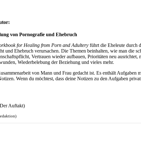
utor:
ilung von Pornografie und Ehebruch
orkbook for Healing from Porn and Adultery
führt die Eheleute durch 
ht und Ehebruch verursachen. Die Themen beinhalten, wie man die sc
enschaftspflicht, Vertrauen wieder aufbauen, Prioritäten neu ausrichtet,
wunden, Wiederbelebung der Beziehung und vieles mehr.
e Zusammenarbeit von Mann und Frau gedacht ist. Es enthält Aufgaben mi
Notizen. Wenn du möchtest, dass deine Notizen zu den Aufgaben privat
Der Auftakt)
Redaktion)