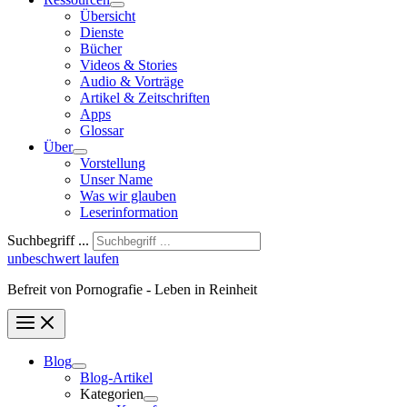
Übersicht
Dienste
Bücher
Videos & Stories
Audio & Vorträge
Artikel & Zeitschriften
Apps
Glossar
Über
Vorstellung
Unser Name
Was wir glauben
Leser­infor­mation
Suchbegriff ...
unbeschwert laufen
Befreit von Pornografie - Leben in Reinheit
Blog
Blog-Artikel
Kategorien