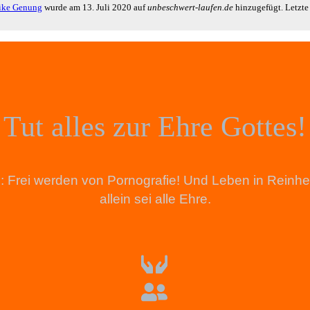
ke Genung
wurde am
13. Juli 2020
auf
unbeschwert-laufen.de
hinzugefügt. Letzt
Tut alles zur Ehre Gottes!
tion: Frei werden von Pornografie! Und Leben in Rein
allein sei alle Ehre.