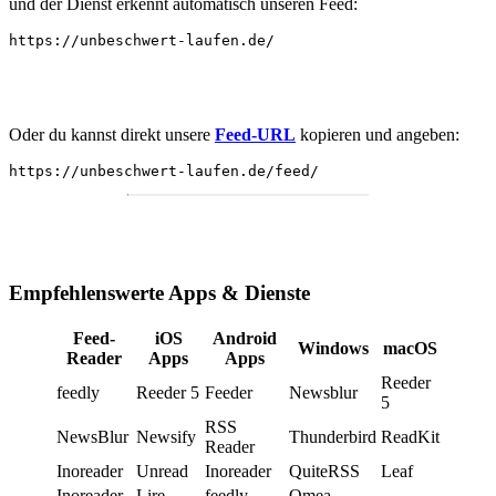
und der Dienst erkennt automatisch unseren Feed:
https://unbeschwert-laufen.de/
Oder du kannst direkt unsere
Feed-URL
kopieren und angeben:
https://unbeschwert-laufen.de/feed/
Empfehlenswerte Apps & Dienste
Feed-
iOS
Android
Windows
macOS
Reader
Apps
Apps
Reeder
feedly
Reeder 5
Feeder
Newsblur
5
RSS
NewsBlur
Newsify
Thunderbird
ReadKit
Reader
Inoreader
Unread
Inoreader
QuiteRSS
Leaf
Inoreader
Lire
feedly
Omea