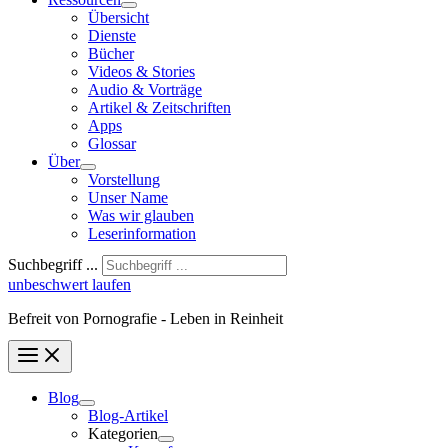
Übersicht
Dienste
Bücher
Videos & Stories
Audio & Vorträge
Artikel & Zeitschriften
Apps
Glossar
Über
Vorstellung
Unser Name
Was wir glauben
Leser­infor­mation
Suchbegriff ...
unbeschwert laufen
Befreit von Pornografie - Leben in Reinheit
Blog
Blog-Artikel
Kategorien