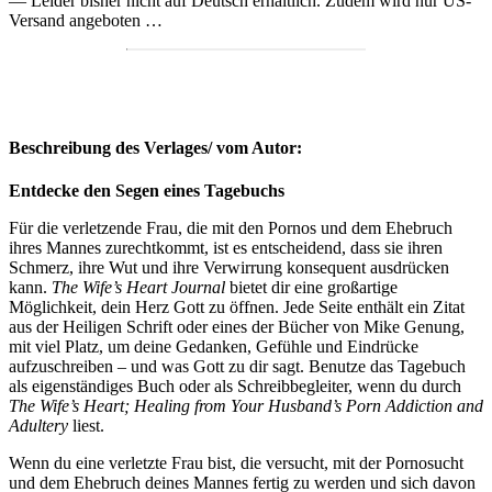
— Leider bisher nicht auf Deutsch erhältlich. Zudem wird nur US-
Versand angeboten …
Beschreibung des Verlages/ vom Autor:
Entdecke den Segen eines Tagebuchs
Für die verletzende Frau, die mit den Pornos und dem Ehebruch
ihres Mannes zurechtkommt, ist es entscheidend, dass sie ihren
Schmerz, ihre Wut und ihre Verwirrung konsequent ausdrücken
kann.
The Wife’s Heart Journal
bietet dir eine großartige
Möglichkeit, dein Herz Gott zu öffnen. Jede Seite enthält ein Zitat
aus der Heiligen Schrift oder eines der Bücher von Mike Genung,
mit viel Platz, um deine Gedanken, Gefühle und Eindrücke
aufzuschreiben – und was Gott zu dir sagt. Benutze das Tagebuch
als eigenständiges Buch oder als Schreibbegleiter, wenn du durch
The Wife’s Heart; Healing from Your Husband’s Porn Addiction and
Adultery
liest.
Wenn du eine verletzte Frau bist, die versucht, mit der Pornosucht
und dem Ehebruch deines Mannes fertig zu werden und sich davon