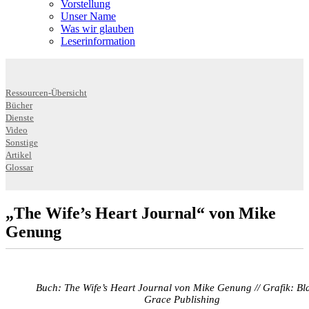
Vorstellung
Unser Name
Was wir glauben
Leser­infor­mation
Ressourcen-Übersicht
Bücher
Dienste
Video
Sonstige
Artikel
Glossar
„The Wife’s Heart Journal“ von Mike
Genung
Buch: The Wife’s Heart Journal von Mike Genung // Grafik: Bl
Grace Publishing