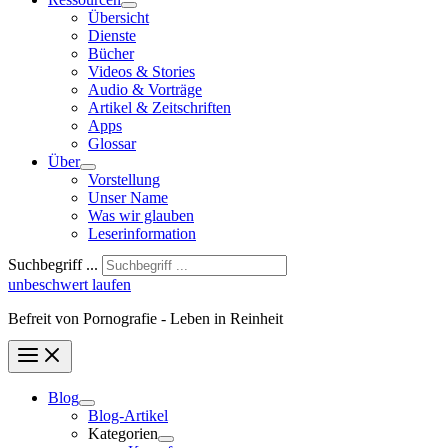
Übersicht
Dienste
Bücher
Videos & Stories
Audio & Vorträge
Artikel & Zeitschriften
Apps
Glossar
Über
Vorstellung
Unser Name
Was wir glauben
Leser­infor­mation
Suchbegriff ...
unbeschwert laufen
Befreit von Pornografie - Leben in Reinheit
Blog
Blog-Artikel
Kategorien