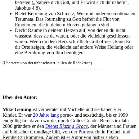
betreten („Nähere dich Gott, und Er wird sich dir nähern“,
Jakobus 4,8).
Bietet Befreiung von Schmerz, Wut und anderen emotionalen
Traumata. Das Journaling zu Gott befreit die Flut von
Emotionen, die in deinem Herzen gefangen sind.
Deckt Räume in deinem Herzen auf, von denen du nicht
wusstest, dass sie da waren, oder die vielleicht geschlossen
waren. Wenn du dein Herz schriftlich Gott öffnest, kann Er
dir Orte zeigen, die vielleicht auf andere Weise Heilung oder
eine Berührung von Ihm benötigen.
(Übersetzt von der unbeschwert-laufen.de Redaktion)
Über den Autor:
Mike Genung
ist verheiratet mit Michelle und sie haben vier
Kinder. Er war
20 Jahre lang
porno- und sexsüchtig, bis er 1999
endgültig frei davon wurde, durch Gottes Gnade. Bereits im Jahr
2000 gründete er den
Dienst
Blazing Grace
, der Männer und Frauen
auf biblischer Grundlage hilft, von der Pornosucht in Freiheit und
Reinheit zu kommen. Zudem ist er Autor von bisher sieben