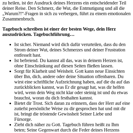
zu heilen, ist der Ausdruck deines Herzens ein entscheidender Teil
deiner Reise. Den Schmerz, die Wut, die Entmutigung und all die
„Warum?!“-Fragen in sich zu verbergen, führt zu einem emotionalen
Zusammenbruch.
Tagebuch schreiben ist einer der besten Wege, dein Herz
auszudrücken. Tagebuchführung…
Ist sicher. Niemand wird dich dafür verurteilen, dass du den
Strom deiner Wut, deines Schmerzes und deiner Frustration
entfesselt hast.
Ist befreiend. Du kannst all das, was in deinem Herzen ist,
ohne Einschränkung auf diesen Seiten fließen lassen.
Sorgt für Klarheit und Weisheit. Gott kann neue Einsichten
über Ihn, dich, andere oder deine Situation offenbaren. Du
wirst eine schriftliche Aufzeichnung haben, auf die du auf das
zurückblicken kannst, was Er dir gesagt hat, was dir helfen
wird, wenn dein Weg nicht klar oder steinig ist und du etwas
brauchst, woran du dich festhalten kannst.
Bietet dir Trost. Sich daran zu erinnern, dass der Herr auf eine
zutiefst persönliche Weise zu dir gesprochen hat und mit dir
ist, bringt die tröstende Gewissheit Seiner Liebe und
Fürsorge.
Zieht dich näher zu Gott. Tagebuch führen heißt zu Ihm
beten; Seine Gegenwart durch die Feder deines Herzens