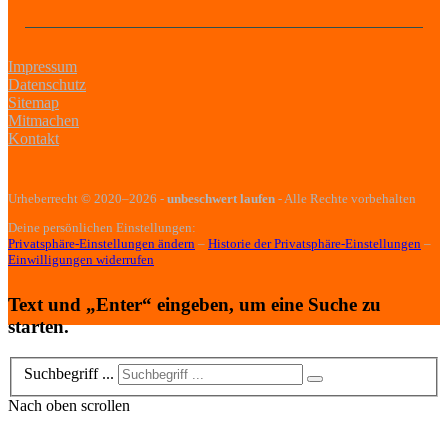
Impressum
Datenschutz
Sitemap
Mitmachen
Kontakt
Urheberrecht
© 2020–2026
-
unbeschwert laufen
- Alle Rechte vorbehalten
Deine persönlichen Einstellungen:
Privatsphäre-Einstellungen ändern
–
Historie der Privatsphäre-Einstellungen
–
Einwilligungen widerrufen
Text und „Enter“ eingeben, um eine Suche zu
starten.
Suchbegriff ...
Nach oben scrollen