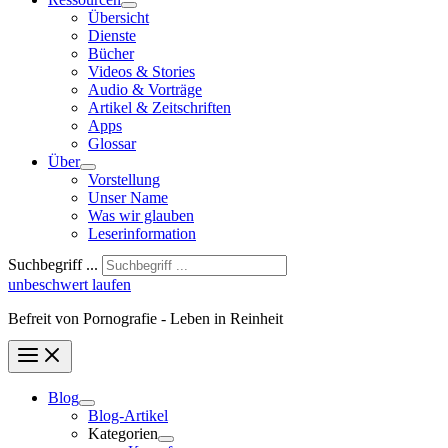
Übersicht
Dienste
Bücher
Videos & Stories
Audio & Vorträge
Artikel & Zeitschriften
Apps
Glossar
Über
Vorstellung
Unser Name
Was wir glauben
Leser­infor­mation
Suchbegriff ...
unbeschwert laufen
Befreit von Pornografie - Leben in Reinheit
Blog
Blog-Artikel
Kategorien