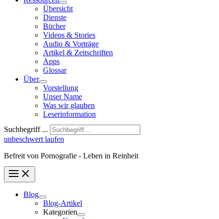
Übersicht
Dienste
Bücher
Videos & Stories
Audio & Vorträge
Artikel & Zeitschriften
Apps
Glossar
Über
Vorstellung
Unser Name
Was wir glauben
Leser­infor­mation
Suchbegriff ...
unbeschwert laufen
Befreit von Pornografie - Leben in Reinheit
Blog
Blog-Artikel
Kategorien