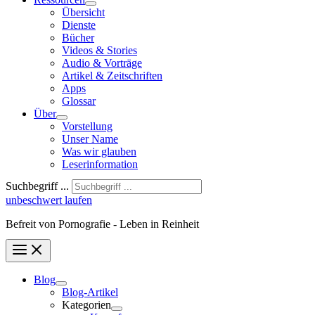
Übersicht
Dienste
Bücher
Videos & Stories
Audio & Vorträge
Artikel & Zeitschriften
Apps
Glossar
Über
Vorstellung
Unser Name
Was wir glauben
Leser­infor­mation
Suchbegriff ...
unbeschwert laufen
Befreit von Pornografie - Leben in Reinheit
Blog
Blog-Artikel
Kategorien