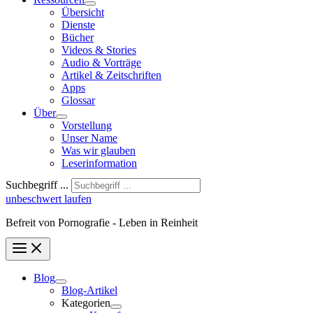
Übersicht
Dienste
Bücher
Videos & Stories
Audio & Vorträge
Artikel & Zeitschriften
Apps
Glossar
Über
Vorstellung
Unser Name
Was wir glauben
Leser­infor­mation
Suchbegriff ...
unbeschwert laufen
Befreit von Pornografie - Leben in Reinheit
Blog
Blog-Artikel
Kategorien