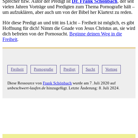
Sprecher bzw. Autor der Predigt ist
Dr. Frank Schönbach
, der seit
vielen Jahren Vorträge und Predigten zum Thema Pornografie hält –
um aufzuklären, aber auch um von der Bibel her Klartext zu reden.
Hör diese Predigt an und tritt ins Licht – Freiheit ist möglich, es gibt
Hoffnung für dich! Nimm die Gnade von Jesus Christus an, sie wird
dich befreien von der Pornosucht.
Beginne deinen Weg in die
Freiheit
.
Freiheit
Pornografie
Predigt
Sucht
Vortrag
Diese Ressource von
Frank Schönbach
wurde am
7. Juli 2020
auf
unbeschwert-laufen.de
hinzugefügt. Letzte Änderung:
8. Juli 2024
.