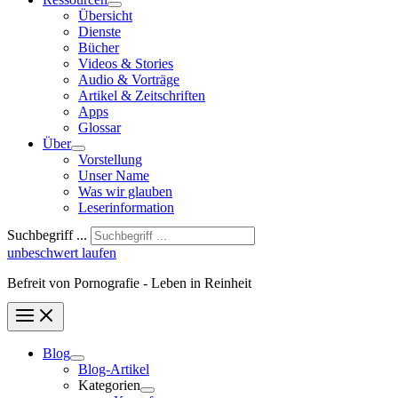
Übersicht
Dienste
Bücher
Videos & Stories
Audio & Vorträge
Artikel & Zeitschriften
Apps
Glossar
Über
Vorstellung
Unser Name
Was wir glauben
Leser­infor­mation
Suchbegriff ...
unbeschwert laufen
Befreit von Pornografie - Leben in Reinheit
Blog
Blog-Artikel
Kategorien