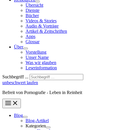
Übersicht
Dienste
Bücher
Videos & Stories
Audio & Vorträge
Artikel & Zeitschriften
Apps
Glossar
Über
Vorstellung
Unser Name
Was wir glauben
Leser­infor­mation
Suchbegriff ...
unbeschwert laufen
Befreit von Pornografie - Leben in Reinheit
Blog
Blog-Artikel
Kategorien