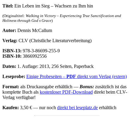
Titel:
Ein Leben im Sieg – Wachsen zu Ihm hin
(Originaltitel:
Walking in Victory – Experiencing True Sanctification and
Holiness through God ́s Grace
)
Autor:
Dennis McCallum
Verlag:
CLV (Christliche Literaturverbreitung)
ISBN-13:
978-3-86699-255-9
ISBN-10:
3866992556
Daten:
1. Auflage: 2013, 256 Seiten, Paperback
Leseprobe:
Einige Probeseiten –
PDF
direkt vom Verlag (extern)
Format:
als Druckausgabe erhältlich —
Bonus:
zusätzlich ist das
komplette Buch als
kostenloser PDF-Download
direkt beim CLV-
Verlag verfügbar!
Kaufen:
3,50 € — nur noch
direkt bei leseplatz.de
erhältlich