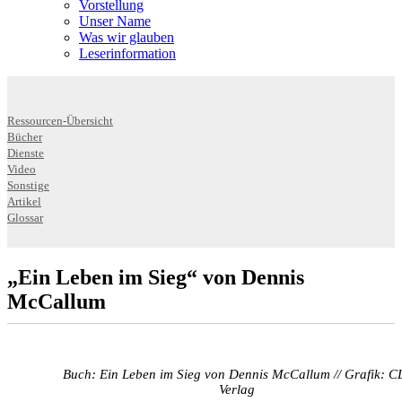
Vorstellung
Unser Name
Was wir glauben
Leser­infor­mation
Ressourcen-Übersicht
Bücher
Dienste
Video
Sonstige
Artikel
Glossar
„Ein Leben im Sieg“ von Dennis
McCallum
Buch: Ein Leben im Sieg von Dennis McCallum // Grafik: C
Verlag