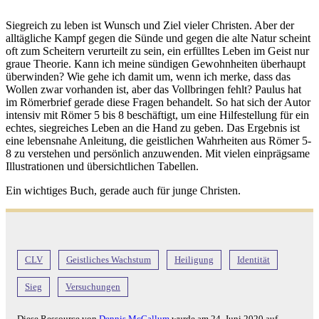
Siegreich zu leben ist Wunsch und Ziel vieler Christen. Aber der
alltägliche Kampf gegen die Sünde und gegen die alte Natur scheint
oft zum Scheitern verurteilt zu sein, ein erfülltes Leben im Geist nur
graue Theorie. Kann ich meine sündigen Gewohnheiten überhaupt
überwinden? Wie gehe ich damit um, wenn ich merke, dass das
Wollen zwar vorhanden ist, aber das Vollbringen fehlt? Paulus hat
im Römerbrief gerade diese Fragen behandelt. So hat sich der Autor
intensiv mit Römer 5 bis 8 beschäftigt, um eine Hilfestellung für ein
echtes, siegreiches Leben an die Hand zu geben. Das Ergebnis ist
eine lebensnahe Anleitung, die geistlichen Wahrheiten aus Römer 5-
8 zu verstehen und persönlich anzuwenden. Mit vielen einprägsame
Illustrationen und übersichtlichen Tabellen.
Ein wichtiges Buch, gerade auch für junge Christen.
CLV
Geistliches Wachstum
Heiligung
Identität
Sieg
Versuchungen
Diese Ressource von
Dennis McCallum
wurde am
24. Juni 2020
auf