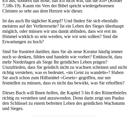
ich aus, sondern das Böse, das ich nicht will, das tue ich« (Römer
7,18b-19). Kaum ein Vers der Bibel spricht wiedergeborenen
Christen so sehr aus dem Herzen wie dieser.
Ist das auch Ihr täglicher Kampf? Und finden Sie sich ebenfalls
meistens auf der Verliererseite? Ist ein Leben des Sieges überhaupt
möglich, oder müssen wir uns damit abfinden, dass wir erst im
Himmel wirklich so sein werden, wie wir sein sollten? Sind die
Erwartungen zu hoch?
Sind Sie frustriert darüber, dass Sie als neue Kreatur häufig immer
noch so denken, fühlen und handeln wie vorher? Enttäuscht, dass
mehr Niederlagen als Siege Ihr geistliches Leben prägen?
Unzufrieden, dass Sie geistlich nicht zu wachsen scheinen und nicht
richtig verstehen, was es bedeutet, »im Geist zu wandeln«? Haben
Sie auch schon zum Hilfsmittel »Gesetz« gegriffen, nur um
feststellen zu müssen, dass es nicht das bewirkt, was Sie erhofften?
Dieses Buch will Ihnen helfen, die Kapitel 5 bis 8 des Römerbriefes
richtig zu verstehen und anzuwenden. Denn darin zeigt uns Paulus
den Schlüssel zu einem befreiten Leben des geistlichen Wachstums
und Sieges.