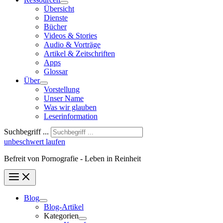
Übersicht
Dienste
Bücher
Videos & Stories
Audio & Vorträge
Artikel & Zeitschriften
Apps
Glossar
Über
Vorstellung
Unser Name
Was wir glauben
Leser­infor­mation
Suchbegriff ...
unbeschwert laufen
Befreit von Pornografie - Leben in Reinheit
Blog
Blog-Artikel
Kategorien