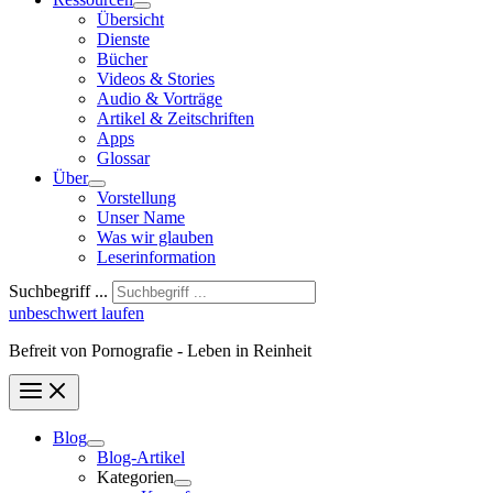
Übersicht
Dienste
Bücher
Videos & Stories
Audio & Vorträge
Artikel & Zeitschriften
Apps
Glossar
Über
Vorstellung
Unser Name
Was wir glauben
Leser­infor­mation
Suchbegriff ...
unbeschwert laufen
Befreit von Pornografie - Leben in Reinheit
Blog
Blog-Artikel
Kategorien