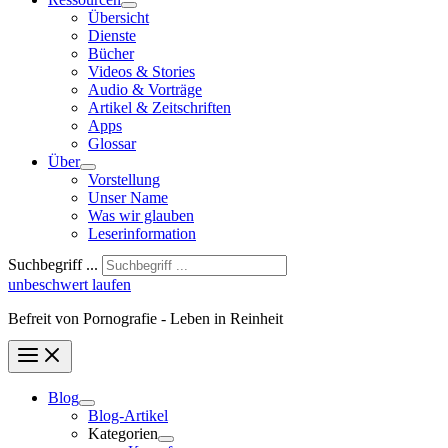
Übersicht
Dienste
Bücher
Videos & Stories
Audio & Vorträge
Artikel & Zeitschriften
Apps
Glossar
Über
Vorstellung
Unser Name
Was wir glauben
Leser­infor­mation
Suchbegriff ...
unbeschwert laufen
Befreit von Pornografie - Leben in Reinheit
Blog
Blog-Artikel
Kategorien