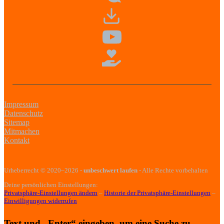
Impressum
Datenschutz
Sitemap
Mitmachen
Kontakt
Urheberrecht
© 2020–2026
-
unbeschwert laufen
- Alle Rechte vorbehalten
Deine persönlichen Einstellungen:
Privatsphäre-Einstellungen ändern
–
Historie der Privatsphäre-Einstellungen
–
Einwilligungen widerrufen
Text und „Enter“ eingeben, um eine Suche zu