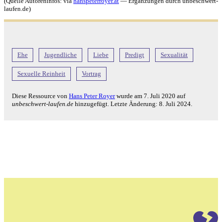
(Quelle Autoreninfos: via
hanspeterroyer.at
— Ergänzungen durch unbeschwert-
laufen.de)
Ehe
Jugendliche
Liebe
Predigt
Sexualität
Sexuelle Reinheit
Vortrag
Diese Ressource von
Hans Peter Royer
wurde am
7. Juli 2020
auf
unbeschwert-laufen.de
hinzugefügt. Letzte Änderung:
8. Juli 2024
.