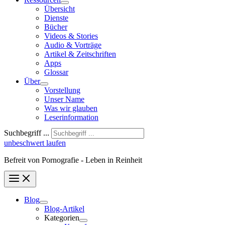
Übersicht
Dienste
Bücher
Videos & Stories
Audio & Vorträge
Artikel & Zeitschriften
Apps
Glossar
Über
Vorstellung
Unser Name
Was wir glauben
Leser­infor­mation
Suchbegriff ...
unbeschwert laufen
Befreit von Pornografie - Leben in Reinheit
Blog
Blog-Artikel
Kategorien