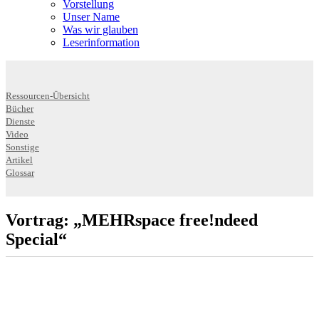
Vorstellung
Unser Name
Was wir glauben
Leser­infor­mation
Ressourcen-Übersicht
Bücher
Dienste
Video
Sonstige
Artikel
Glossar
Vortrag: „MEHR­space free!ndeed
Special“