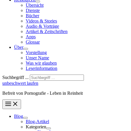
Übersicht
Dienste
Bücher
Videos & Stories
Audio & Vorträge
Artikel & Zeitschriften
Apps
Glossar
Über
Vorstellung
Unser Name
Was wir glauben
Leser­infor­mation
Suchbegriff ...
unbeschwert laufen
Befreit von Pornografie - Leben in Reinheit
Blog
Blog-Artikel
Kategorien