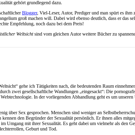
xualität gehört grundlegend dazu.
nschaftlicher
Blogger
, Viel-Leser, Autor, Prediger und man spürt es ihm 
gelium groß machen will. Dabei wird ebenso deutlich, dass er das selb
 echte Empfehlung, noch dazu bei dem Preis!
istlicher Weltsicht
sind vom gleichen Autor weitere Bücher zu spannend
r Weltsicht“ gehe ich Tätigkeiten nach, die bedeutenden Raum einnehme
urch zwei gesellschaftliche Wandlungen „eingesackt“: Die pornografi
Webtechnologie. In der vorliegenden Abhandlung geht es um unseren 
enig über Sex gesprochen. Menschen sind weniger an Selbstbeherrschu
en kennen den Begründer der Sexualität persönlich. Er ihnen alles mitg
 im Umgang mit ihrer Sexualität. Es geht dabei um vielmehr als den G
echterrollen, Geburt und Tod.