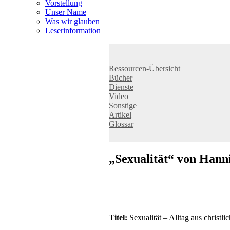
Vorstellung
Unser Name
Was wir glauben
Leser­infor­mation
Ressourcen-Übersicht
Bücher
Dienste
Video
Sonstige
Artikel
Glossar
„Sexualität“ von Hanni
Titel:
Sexualität – Alltag aus christli