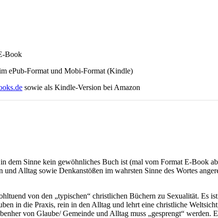
 E-Book
– im ePub-Format und Mobi-Format (Kindle)
ooks.de
sowie als Kindle-Version bei Amazon
es in dem Sinne kein gewöhnliches Buch ist (mal vom Format E-Book ab
n und Alltag sowie Denkanstößen im wahrsten Sinne des Wortes angere
hltuend von den „typischen“ christlichen Büchern zu Sexualität. Es is
en in die Praxis, rein in den Alltag und lehrt eine christliche Weltsicht, 
benher von Glaube/ Gemeinde und Alltag muss „gesprengt“ werden. Es 