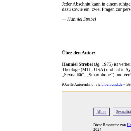
Jeder Abschnitt kann in einem ruhig
dazu sowie ein, zwei Fragen zur pers
— Hanniel Strebel
Über den Autor:
Hanniel Strebel
(Jg. 1975) ist verhe
Theologe (MTh, USA) und hat in Sys
„Sexualität“, „Smartphone“) und veröff
(Quelle Autoreninfo: via
bibelbund.de
– Bea
Alltag
Sexualitä
Diese Ressource von
Ha
2024
.