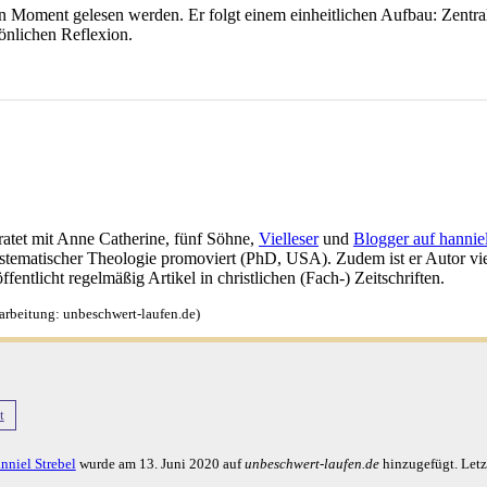
en Moment gelesen werden. Er folgt einem einheitlichen Aufbau: Zentr
önlichen Reflexion.
iratet mit Anne Catherine, fünf Söhne,
Vielleser
und
Blogger auf hannie
tematischer Theologie promoviert (PhD, USA). Zudem ist er Autor vi
entlicht regelmäßig Artikel in christlichen (Fach-) Zeitschriften.
rbeitung: unbeschwert-laufen.de)
t
nniel Strebel
wurde am
13. Juni 2020
auf
unbeschwert-laufen.de
hinzugefügt. Let