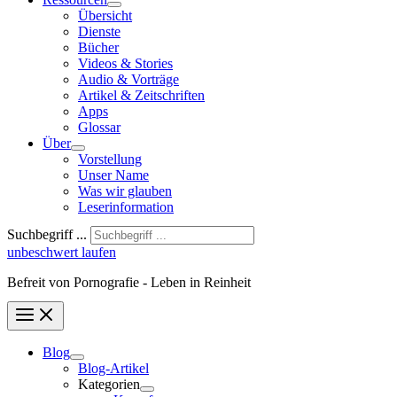
Übersicht
Dienste
Bücher
Videos & Stories
Audio & Vorträge
Artikel & Zeitschriften
Apps
Glossar
Über
Vorstellung
Unser Name
Was wir glauben
Leser­infor­mation
Suchbegriff ...
unbeschwert laufen
Befreit von Pornografie - Leben in Reinheit
Blog
Blog-Artikel
Kategorien