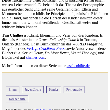
Diese Taschenhilfe bietet biblischen und praktischen Rat zu einem
weisen Lebenswandel. Es behandelt das Thema der Pornographie
aus geistlicher Sicht und legt seine Gefahren offen. Eltern und
Mentoren bekommen biblische Prinzipien und praktische Richtlinien
an die Hand, mit denen sie die Herzen der Kinder inmitten dieser
immer mehr der Unmoral verfallenden Gesellschaft weise und
wirksam hüten können.
Tim Challies
ist Christ, Ehemann und Vater von drei Kindern. Er
dient als Ältester in der
Grace Fellowship Church
in Toronto,
Ontario (Kanada). Er ist Buchkritiker für das
WORLD Magazine
,
Mitgründer des
Verlags
Cruciform Press
sowie Autor verschiedener
Bücher (u.a.
Sexual Detox
,
Do More Better
,
Visual Theology
) und
Blogartikel auf
challies.com
.
Mehr Informationen zu dieser Serie unter
taschenhilfe.de
Eltern
Jugendliche
Kinder
Pornografie
Taschenhilfe
Diese Ressource von
Tim Challies
wurde am
18. August 2020
auf