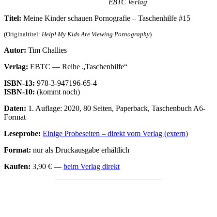
EBTC Verlag
Titel:
Meine Kinder schauen Pornografie – Taschenhilfe #15
(Originaltitel:
Help! My Kids Are Viewing Pornography
)
Autor:
Tim Challies
Verlag:
EBTC — Reihe „Taschenhilfe“
ISBN-13:
978-3-947196-65-4
ISBN-10:
(kommt noch)
Daten:
1. Auflage: 2020, 80 Seiten, Paperback, Taschenbuch A6-
Format
Leseprobe:
Einige Probeseiten – direkt vom Verlag (extern)
Format:
nur als Druckausgabe erhältlich
Kaufen:
3,90 € —
beim Verlag direkt