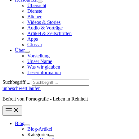
Übersicht
Dienste
Bücher
Videos & Stories
Audio & Vorträge
Artikel & Zeitschriften
Apps
Glossar
Über
Vorstellung
Unser Name
Was wir glauben
Leser­infor­mation
Suchbegriff ...
unbeschwert laufen
Befreit von Pornografie - Leben in Reinheit
Blog
Blog-Artikel
Kategorien