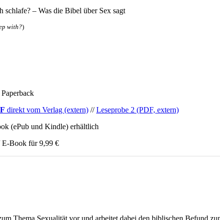
ch schlafe? – Was die Bibel über Sex sagt
ep with?
)
, Paperback
F
direkt vom Verlag (extern)
//
Leseprobe 2 (PDF, extern)
k (ePub und Kindle) erhältlich
 E-Book für 9,99 €
 zum Thema Sexualität vor und arbeitet dabei den biblischen Befund z