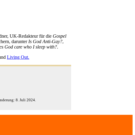
edner, UK-Redakteur für die
Gospel
chern, darunter
Is God Anti-Gay?
,
s God care who I sleep with?
.
und
Living Out.
Änderung:
8. Juli 2024
.