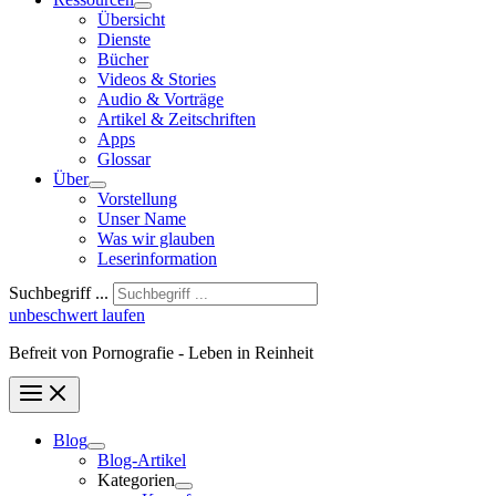
Übersicht
Dienste
Bücher
Videos & Stories
Audio & Vorträge
Artikel & Zeitschriften
Apps
Glossar
Über
Vorstellung
Unser Name
Was wir glauben
Leser­infor­mation
Suchbegriff ...
unbeschwert laufen
Befreit von Pornografie - Leben in Reinheit
Blog
Blog-Artikel
Kategorien