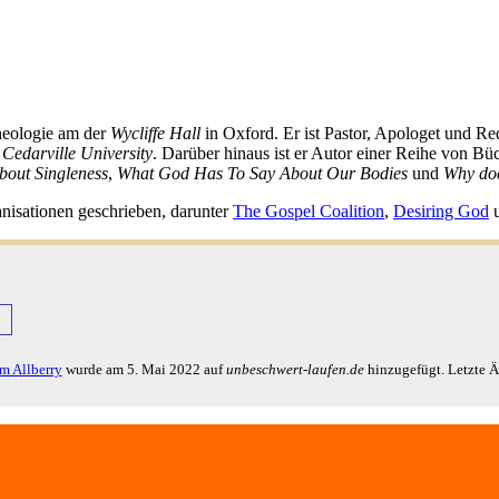
Theologie am der
Wycliffe Hall
in Oxford. Er ist Pastor, Apologet und R
r
Cedarville University
. Darüber hinaus ist er Autor einer Reihe von Bü
bout Singleness
,
What God Has To Say About Our Bodies
und
Why doe
anisationen geschrieben, darunter
The Gospel Coalition
,
Desiring God
m Allberry
wurde am
5. Mai 2022
auf
unbeschwert-laufen.de
hinzugefügt. Letzte 