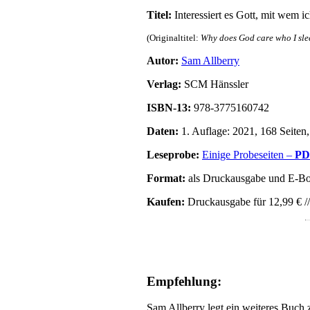
Titel:
Interessiert es Gott, mit wem i
(Originaltitel:
Why does God care who I sle
Autor:
Sam Allberry
Verlag:
SCM Hänssler
ISBN-13:
978-3775160742
Daten:
1. Auflage: 2021, 168 Seiten
Leseprobe:
Einige Probeseiten –
PD
Format:
als Druckausgabe und E-Boo
Kaufen:
Druckausgabe für 12,99 € //
Empfehlung:
Sam Allberry legt ein weiteres Buch