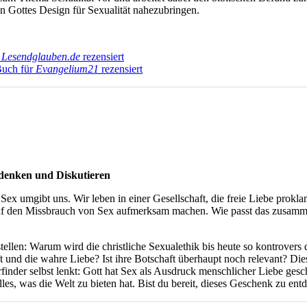
n Gottes Design für Sexualität nahezubringen.
r
Lesendglauben.de
rezensiert
Buch für
Evangelium21
rezensiert
rdenken und Diskutieren
x umgibt uns. Wir leben in einer Gesellschaft, die freie Liebe prokla
f den Missbrauch von Sex aufmerksam machen. Wie passt das zusamme
llen: Warum wird die christliche Sexualethik bis heute so kontrovers d
aft und die wahre Liebe? Ist ihre Botschaft überhaupt noch relevant? D
inder selbst lenkt: Gott hat Sex als Ausdruck menschlicher Liebe gesch
 alles, was die Welt zu bieten hat. Bist du bereit, dieses Geschenk zu en